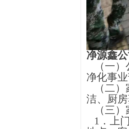
净源鑫公
（一）
净化事业
（二）
洁、厨房
（三）
1．
上